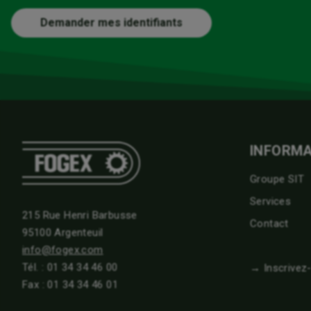
Demander mes identifiants
INFORMA
Groupe SIT
Services
215 Rue Henri Barbusse
Contact
95100 Argenteuil
info@fogex.com
Tél. :
01 34 34 46 00
→ Inscrivez
Fax : 01 34 34 46 01