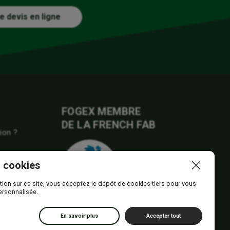
e devis en ligne
FOGEX MEMBRE
DE LA FRENCH FAB
ion ?
 cookies
tion sur ce site, vous acceptez le dépôt de cookies tiers pour vous
ersonnalisée.
En savoir plus
Accepter tout