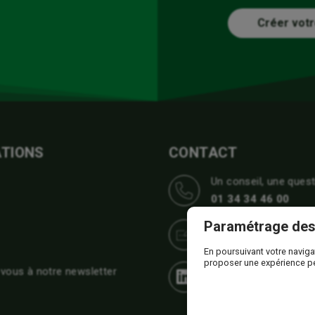
Créer votr
TIONS
CONTACT
Un conseil, une quest
01 34 34 46 00
Paramétrage des
Écrivez nous
En poursuivant votre naviga
proposer une expérience p
-vous à notre newsletter
Suivez nous