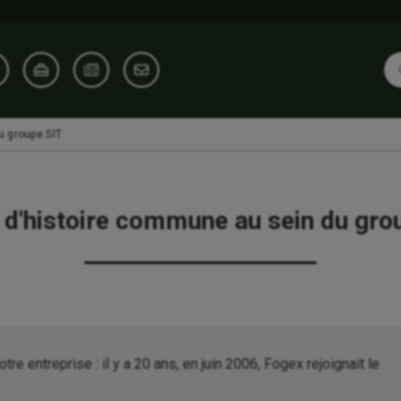
u groupe SIT
 d'histoire commune au sein du gro
e entreprise : il y a 20 ans, en juin 2006, Fogex rejoignait le