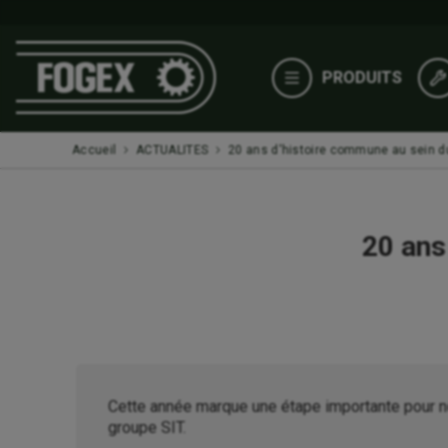
PRODUITS
Accueil
ACTUALITES
20 ans d'histoire commune au sein d
20 ans
Cette année marque une étape importante pour notr
groupe SIT.