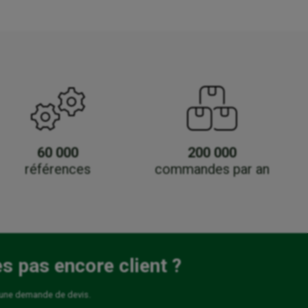
60 000
200 000
références
commandes par an
es pas encore client ?
 une demande de devis.