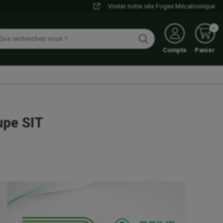
Visiter notre site Fogex Mécatronique
0
Compte
Panier
upe SIT