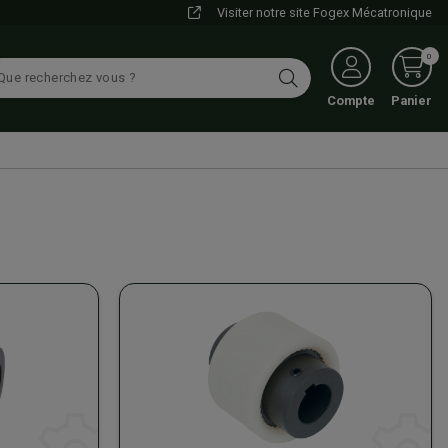
Visiter notre site Fogex Mécatronique
0
Compte
Panier