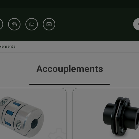
plements
Accouplements