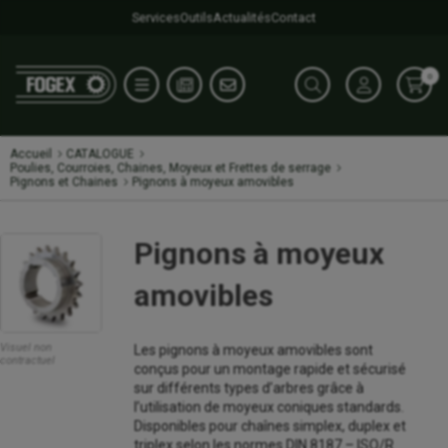
Services
Outils
Actualités
Contact
0
Accueil
CATALOGUE
Poulies, Courroies, Chaines, Moyeux et Frettes de serrage
Pignons et Chaines
Pignons à moyeux amovibles
Pignons à moyeux
amovibles
Visuel non
Les pignons à moyeux amovibles sont
contractuel
conçus pour un montage rapide et sécurisé
sur différents types d’arbres grâce à
l’utilisation de moyeux coniques standards.
Disponibles pour chaînes simplex, duplex et
triplex selon les normes DIN 8187 – ISO/R