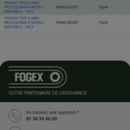
PIGNON TRIPLE 06B3
PAS 9,525MM A MOYEU
PMA3/8Z30T
Triple
AMOVIBLE - 1615
PIGNON TRIPLE 06B3
PAS 9,525MM A MOYEU
PMA3/8Z38T
Triple
AMOVIBLE - 1615
VOTRE PARTENAIRE DE CROISSANCE
Un conseil, une question ?
01 34 34 46 00