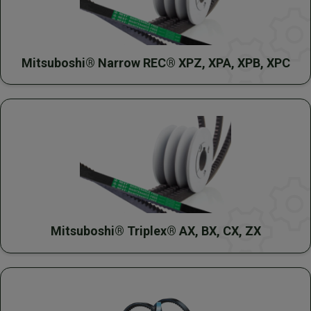
Mitsuboshi® Narrow REC® XPZ, XPA, XPB, XPC
Mitsuboshi® Triplex® AX, BX, CX, ZX