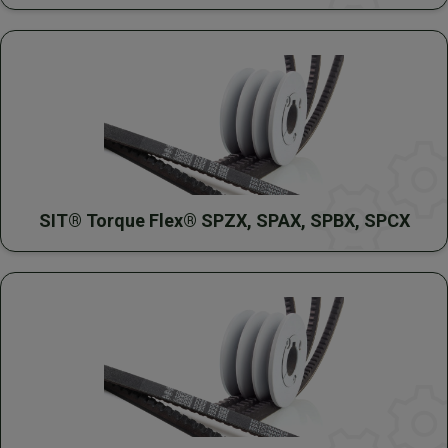
SIT® Torque Flex® SPZX, SPAX, SPBX, SPCX