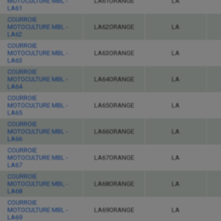
MOTOCULTURE MBL -
LA61ORANGE
LA
LA61
COURROIE
MOTOCULTURE MBL -
LA62ORANGE
LA
LA62
COURROIE
MOTOCULTURE MBL -
LA63ORANGE
LA
LA63
COURROIE
MOTOCULTURE MBL -
LA64ORANGE
LA
LA64
COURROIE
MOTOCULTURE MBL -
LA65ORANGE
LA
LA65
COURROIE
MOTOCULTURE MBL -
LA66ORANGE
LA
LA66
COURROIE
MOTOCULTURE MBL -
LA67ORANGE
LA
LA67
COURROIE
MOTOCULTURE MBL -
LA68ORANGE
LA
LA68
COURROIE
MOTOCULTURE MBL -
LA69ORANGE
LA
LA69