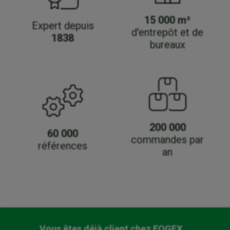
15 000 m²
Expert depuis
d'entrepôt et de
1838
bureaux
200 000
60 000
commandes par
références
an
Vous êtes déjà client chez FOGEX