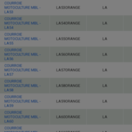
COURROIE
MOTOCULTURE MBL -
LA53ORANGE
LA
LA53
COURROIE
MOTOCULTURE MBL -
LA54ORANGE
LA
LA54
COURROIE
MOTOCULTURE MBL -
LA55ORANGE
LA
LA55
COURROIE
MOTOCULTURE MBL -
LA56ORANGE
LA
LA56
COURROIE
MOTOCULTURE MBL -
LA57ORANGE
LA
LA57
COURROIE
MOTOCULTURE MBL -
LA58ORANGE
LA
LA58
COURROIE
MOTOCULTURE MBL -
LA59ORANGE
LA
LA59
COURROIE
MOTOCULTURE MBL -
LA60ORANGE
LA
LA60
COURROIE