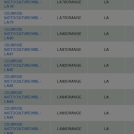
MOTOCULTURE MBL -
LA78ORANGE
LA
LA78
COURROIE
MOTOCULTURE MBL -
LA79ORANGE
LA
LA79
COURROIE
MOTOCULTURE MBL -
LA80ORANGE
LA
LA80
COURROIE
MOTOCULTURE MBL -
LA81ORANGE
LA
LA81
COURROIE
MOTOCULTURE MBL -
LA82ORANGE
LA
LA82
COURROIE
MOTOCULTURE MBL -
LA83ORANGE
LA
LA83
COURROIE
MOTOCULTURE MBL -
LA84ORANGE
LA
LA84
COURROIE
MOTOCULTURE MBL -
LA85ORANGE
LA
LA85
COURROIE
MOTOCULTURE MBL -
LA86ORANGE
LA
LA86