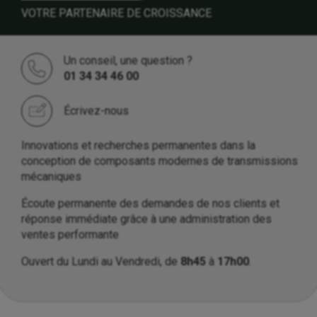
VOTRE PARTENAIRE DE CROISSANCE
Un conseil, une question ?
01 34 34 46 00
Écrivez-nous
Innovations et recherches permanentes dans la
conception de composants modernes de transmissions
mécaniques
Écoute permanente des demandes de nos clients et
réponse immédiate grâce à une administration des
ventes performante
Ouvert du Lundi au Vendredi, de
8h45
à
17h00
.