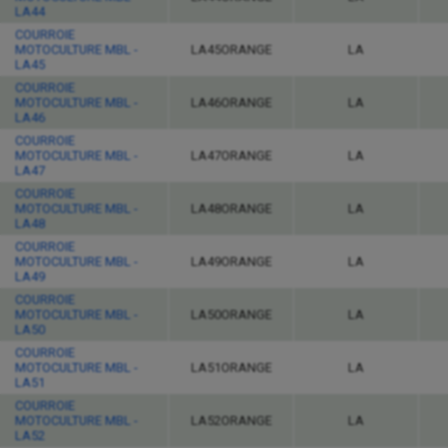
LA44
COURROIE
MOTOCULTURE MBL -
LA45ORANGE
LA
LA45
COURROIE
MOTOCULTURE MBL -
LA46ORANGE
LA
LA46
COURROIE
MOTOCULTURE MBL -
LA47ORANGE
LA
LA47
COURROIE
MOTOCULTURE MBL -
LA48ORANGE
LA
LA48
COURROIE
MOTOCULTURE MBL -
LA49ORANGE
LA
LA49
COURROIE
MOTOCULTURE MBL -
LA50ORANGE
LA
LA50
COURROIE
MOTOCULTURE MBL -
LA51ORANGE
LA
LA51
COURROIE
MOTOCULTURE MBL -
LA52ORANGE
LA
LA52