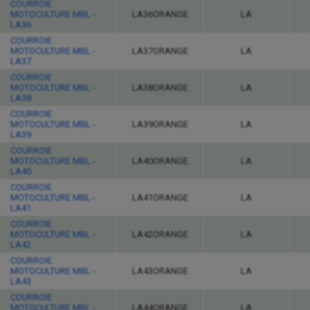
COURROIE
MOTOCULTURE MBL -
LA36ORANGE
LA
LA36
COURROIE
MOTOCULTURE MBL -
LA37ORANGE
LA
LA37
COURROIE
MOTOCULTURE MBL -
LA38ORANGE
LA
LA38
COURROIE
MOTOCULTURE MBL -
LA39ORANGE
LA
LA39
COURROIE
MOTOCULTURE MBL -
LA40ORANGE
LA
LA40
COURROIE
MOTOCULTURE MBL -
LA41ORANGE
LA
LA41
COURROIE
MOTOCULTURE MBL -
LA42ORANGE
LA
LA42
COURROIE
MOTOCULTURE MBL -
LA43ORANGE
LA
LA43
COURROIE
MOTOCULTURE MBL -
LA44ORANGE
LA