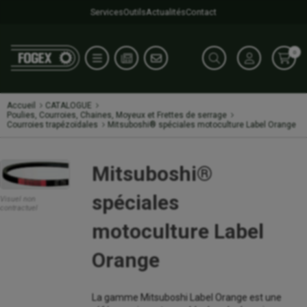
Services
Outils
Actualités
Contact
0
Accueil
CATALOGUE
Poulies, Courroies, Chaines, Moyeux et Frettes de serrage
Courroies trapézoïdales
Mitsuboshi® spéciales motoculture Label Orange
Mitsuboshi®
spéciales
Visuel non
contractuel
motoculture Label
Orange
La gamme Mitsuboshi Label Orange est une