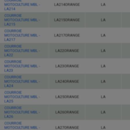
COURROIE
MOTOCULTURE MBL -
LA214ORANGE
LA
LA214
COURROIE
MOTOCULTURE MBL -
LA215ORANGE
LA
LA215
COURROIE
MOTOCULTURE MBL -
LA217ORANGE
LA
LA217
COURROIE
MOTOCULTURE MBL -
LA22ORANGE
LA
LA22
COURROIE
MOTOCULTURE MBL -
LA23ORANGE
LA
LA23
COURROIE
MOTOCULTURE MBL -
LA24ORANGE
LA
LA24
COURROIE
MOTOCULTURE MBL -
LA25ORANGE
LA
LA25
COURROIE
MOTOCULTURE MBL -
LA26ORANGE
LA
LA26
COURROIE
MOTOCULTURE MBL -
LA27ORANGE
LA