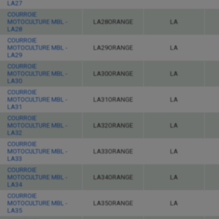
LA27
COURROIE
MOTOCULTURE MBL -
LA28ORANGE
LA
LA28
COURROIE
MOTOCULTURE MBL -
LA29ORANGE
LA
LA29
COURROIE
MOTOCULTURE MBL -
LA30ORANGE
LA
LA30
COURROIE
MOTOCULTURE MBL -
LA31ORANGE
LA
LA31
COURROIE
MOTOCULTURE MBL -
LA32ORANGE
LA
LA32
COURROIE
MOTOCULTURE MBL -
LA33ORANGE
LA
LA33
COURROIE
MOTOCULTURE MBL -
LA34ORANGE
LA
LA34
COURROIE
MOTOCULTURE MBL -
LA35ORANGE
LA
LA35