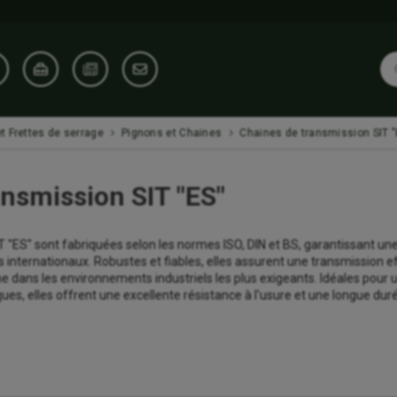
t Frettes de serrage
Pignons et Chaines
Chaines de transmission SIT "
ansmission SIT "ES"
 "ES" sont fabriquées selon les normes ISO, DIN et BS, garantissant une
 internationaux. Robustes et fiables, elles assurent une transmission e
ans les environnements industriels les plus exigeants. Idéales pour 
s, elles offrent une excellente résistance à l'usure et une longue duré