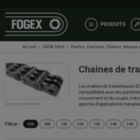
PRODUITS
Accueil
CATALOGUE
Poulies, Courroies, Chaines, Moyeux e
Chaines de tr
Les chaînes de transmission SIT
compatibilité avec les systèmes
mouvement et du couple, même d
gamme d'applications mécanique
Visuel non contractuel
Filtrer :
06B
08B
10B
20B
16B
24B
24B