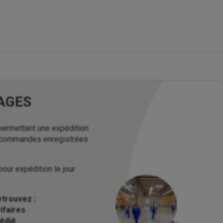
AGES
permettant une expédition
 commandes enregistrées
our expédition le jour
trouvez :
ifaires
dédié