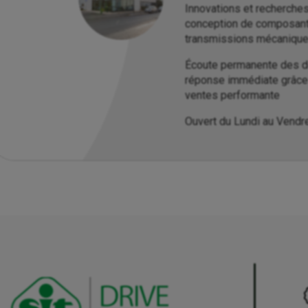
Innovations et recherche
conception de composan
transmissions mécaniqu
Écoute permanente des d
réponse immédiate grâce 
ventes performante
Ouvert du Lundi au Vendr