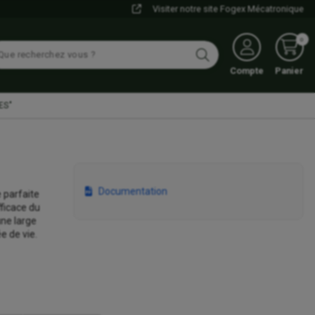
Visiter notre site Fogex Mécatronique
0
Compte
Panier
ES"
Documentation
 parfaite
fficace du
une large
e de vie.