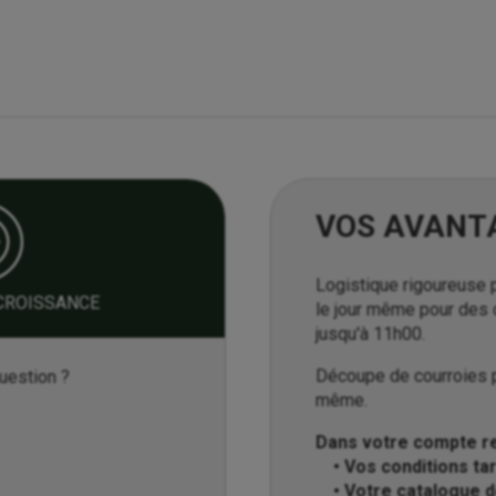
VOS AVANT
Logistique rigoureuse 
CROISSANCE
le jour même pour des
jusqu'à 11h00.
Découpe de courroies p
uestion ?
même.
Dans votre compte re
• Vos conditions tar
• Votre catalogue 