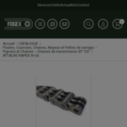
Services
Outils
Actualités
Contact
0
Accueil
CATALOGUE
Poulies, Courroies, Chaines, Moyeux et Frettes de serrage
Pignons et Chaines
Chaines de transmission SIT "ES"
ATTACHE RAPIDE N>26