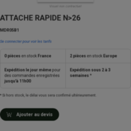
Visuel non contractuel
ATTACHE RAPIDE N>26
MDR05B1
Se connecter pour voir les tarifs
0 pièces
en stock
France
2 pièces
en stock
Europe
Expédition le jour même
pour
Expédition sous 2 à 3
des commandes enregistrées
semaines
*
jusqu'à 11h00
* Si hors stock, le délai vous sera confirmé ultérieurement.
Ajouter au devis