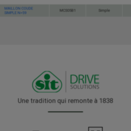
Aucun
A
MAILLON COUDE
MCS05B1
Simple
SIMPLE N>59
Une tradition qui remonte à 1838