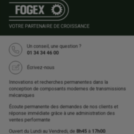
VOTRE PARTENAIRE DE CROISSANCE
Un conseil, une question ?
01 34 34 46 00
Écrivez-nous
Innovations et recherches permanentes dans la
conception de composants modernes de transmissions
mécaniques
Écoute permanente des demandes de nos clients et
réponse immédiate grâce à une administration des
ventes performante
Ouvert du Lundi au Vendredi, de
8h45
à
17h00
.