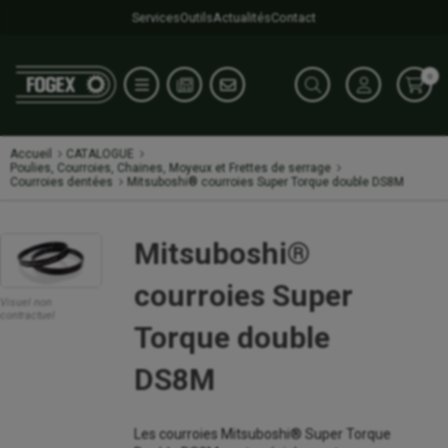
Services
Outils
Actualités
Contact
0
Accueil
CATALOGUE
Poulies, Courroies, Chaines, Moyeux et Frettes de serrage
Courroies dentées
Mitsuboshi® courroies Super Torque double DS8M
Mitsuboshi®
courroies Super
Visuel non
contractuel
Torque double
DS8M
Les courroies Mitsuboshi® Super Torque