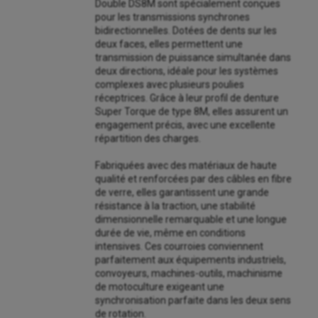
Double DS8M sont spécialement conçues
pour les transmissions synchrones
bidirectionnelles. Dotées de dents sur les
deux faces, elles permettent une
transmission de puissance simultanée dans
deux directions, idéale pour les systèmes
complexes avec plusieurs poulies
réceptrices. Grâce à leur profil de denture
Super Torque de type 8M, elles assurent un
engagement précis, avec une excellente
répartition des charges.
Fabriquées avec des matériaux de haute
qualité et renforcées par des câbles en fibre
de verre, elles garantissent une grande
résistance à la traction, une stabilité
dimensionnelle remarquable et une longue
durée de vie, même en conditions
intensives. Ces courroies conviennent
parfaitement aux équipements industriels,
convoyeurs, machines-outils, machinisme
de motoculture exigeant une
synchronisation parfaite dans les deux sens
de rotation.