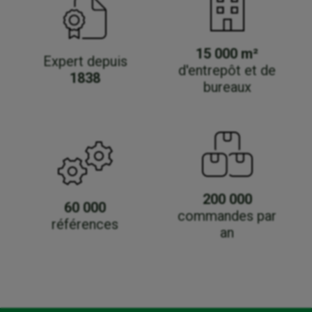
15 000 m²
Expert depuis
d'entrepôt et de
1838
bureaux
200 000
60 000
commandes par
références
an