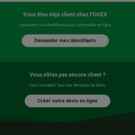
Vous êtes déjà client chez FOGEX
Demandez vos identifiants pour commander en ligne
Demander mes identifiants
Vous n'êtes pas encore client ?
Vous souhaitez faire une demande de devis.
Créer votre devis en ligne