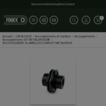
Services
Outils
Actualités
Contact
0
Accueil
CATALOGUE
Accouplements et Cardans
Accouplements
Accouplements SIT METALDRIVES®
ACCOUPLEMENT A LAMELLES COMPLET METALDRIVE