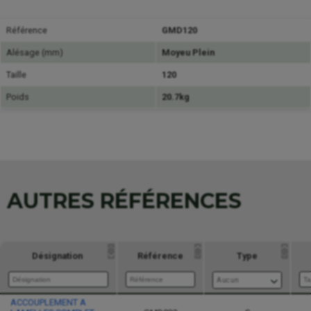
Référence
GMD120
Alésage (mm)
Moyeu Plein
Taille
120
Poids
20.7kg
AUTRES RÉFÉRENCES
Désignation
Référence
Type
Aucun
ACCOUPLEMENT A
Désignation
Référence
Type