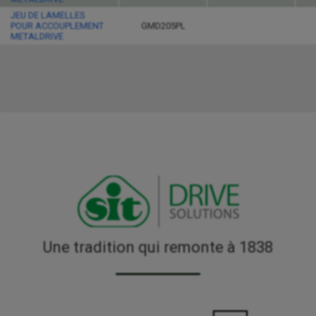
JEU DE LAMELLES
POUR ACCOUPLEMENT
GMD205PL
METALDRIVE
Une tradition qui remonte à 1838