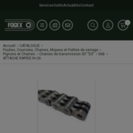
Services
Outils
Actualités
Contact
0
Accueil
CATALOGUE
Poulies, Courroies, Chaines, Moyeux et Frettes de serrage
Pignons et Chaines
Chaines de transmission SIT "ES"
06B
ATTACHE RAPIDE N>26