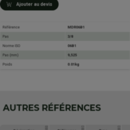
Ajouter au devis
Référence
MDR06B1
Pas
3/8
Norme ISO
06B1
Pas (mm)
9,525
Poids
0.01kg
AUTRES RÉFÉRENCES