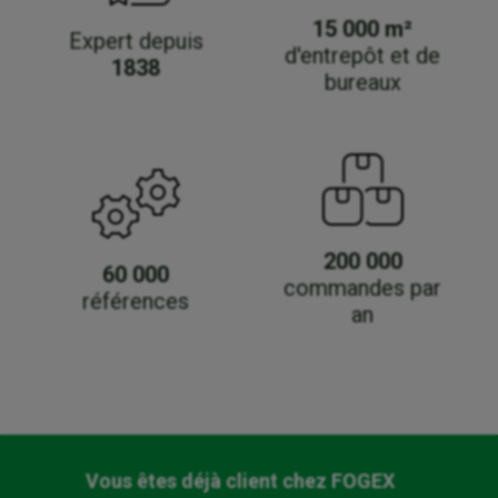
15 000 m²
Expert depuis
d'entrepôt et de
1838
bureaux
200 000
60 000
commandes par
références
an
Vous êtes déjà client chez FOGEX