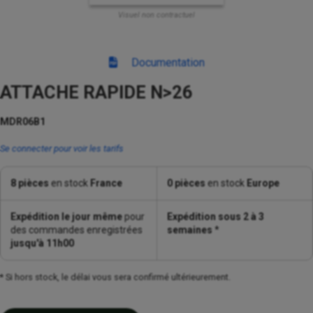
Visuel non contractuel
Documentation
ATTACHE RAPIDE N>26
MDR06B1
Se connecter pour voir les tarifs
8 pièces
en stock
France
0 pièces
en stock
Europe
Expédition le jour même
pour
Expédition sous 2 à 3
des commandes enregistrées
semaines
*
jusqu'à 11h00
* Si hors stock, le délai vous sera confirmé ultérieurement.