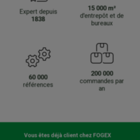
15 000 m²
Expert depuis
d'entrepôt et de
1838
bureaux
200 000
60 000
commandes par
références
an
Vous êtes déjà client chez FOGEX