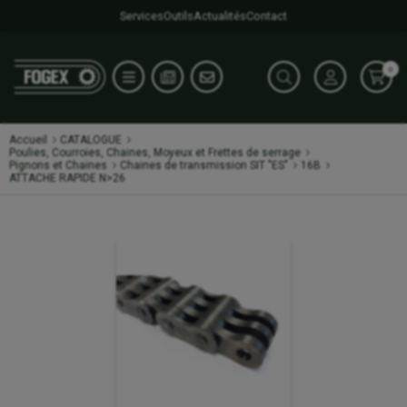
Services
Outils
Actualités
Contact
0
Accueil
CATALOGUE
Poulies, Courroies, Chaines, Moyeux et Frettes de serrage
Pignons et Chaines
Chaines de transmission SIT "ES"
16B
ATTACHE RAPIDE N>26