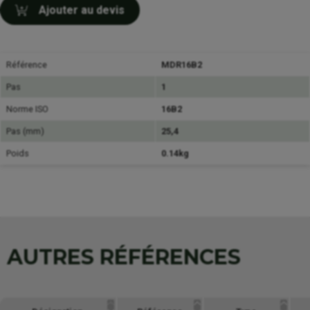
Ajouter au devis
Référence
MDR16B2
Pas
1
Norme ISO
16B2
Pas (mm)
25,4
Poids
0.14kg
AUTRES RÉFÉRENCES