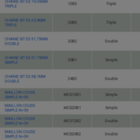
CHAINE SIT ES 19,05MM
12B3
Triple
TRIPLE
CHAINE SIT ES 25,4MM
20B3
Triple
TRIPLE
CHAINE SIT ES 31,75MM
20B2
Double
DOUBLE
CHAINE SIT ES 31,75MM
20B1
Simple
SIMPLE
CHAINE SIT ES 38,1MM
24B2
Double
DOUBLE
MAILLON COUDE
MCS12B1
Simple
SIMPLE N>59
MAILLON COUDE
MCS20B1
Simple
SIMPLE N>59
MAILLON COUDE
MCS12B2
Double
SIMPLE N>59
MAILLON COUDE
MCS20B2
Double
SIMPLE N>59