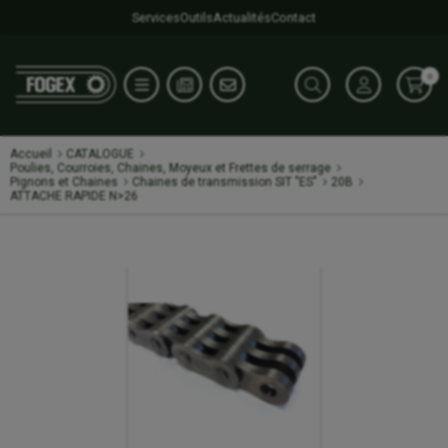
Services
Outils
Actualités
Contact
0
Accueil
CATALOGUE
Poulies, Courroies, Chaines, Moyeux et Frettes de serrage
Pignons et Chaines
Chaines de transmission SIT "ES"
20B
ATTACHE RAPIDE N>26