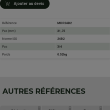
Ajouter au devis
Référence
MDR24B2
Pas (mm)
31,75
Norme ISO
24B2
Pas
3/4
Poids
0.52kg
AUTRES RÉFÉRENCES