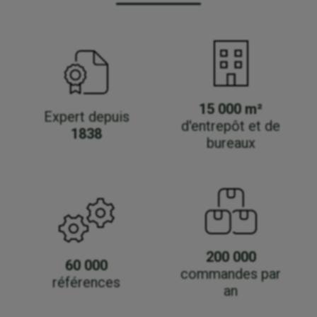
15 000 m²
Expert depuis
d'entrepôt et de
1838
bureaux
200 000
60 000
commandes par
références
an