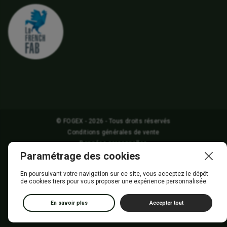
© FOGEX - 2026 - Tous droits réservés
Conditions générales de vente
Données personnelles
Paramétrage des cookies
Mentions légales
Gestion des Cookies
En poursuivant votre navigation sur ce site, vous acceptez le dépôt
de cookies tiers pour vous proposer une expérience personnalisée.
En savoir plus
Accepter tout