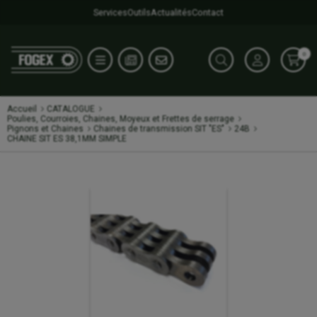
Services
Outils
Actualités
Contact
0
Accueil
CATALOGUE
Poulies, Courroies, Chaines, Moyeux et Frettes de serrage
Pignons et Chaines
Chaines de transmission SIT "ES"
24B
CHAINE SIT ES 38,1MM SIMPLE