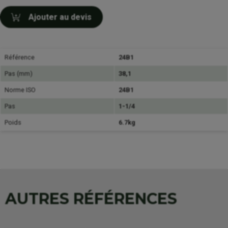
Ajouter au devis
Référence
24B1
Pas (mm)
38,1
Norme ISO
24B1
Pas
1-1/4
Poids
6.7kg
AUTRES RÉFÉRENCES