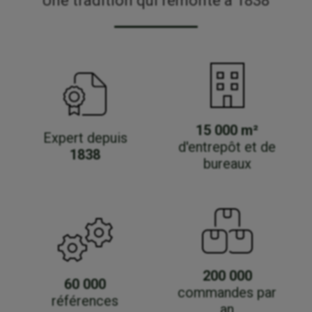
Une tradition qui remonte à 1838
15 000 m²
Expert depuis
d'entrepôt et de
1838
bureaux
200 000
60 000
commandes par
références
an