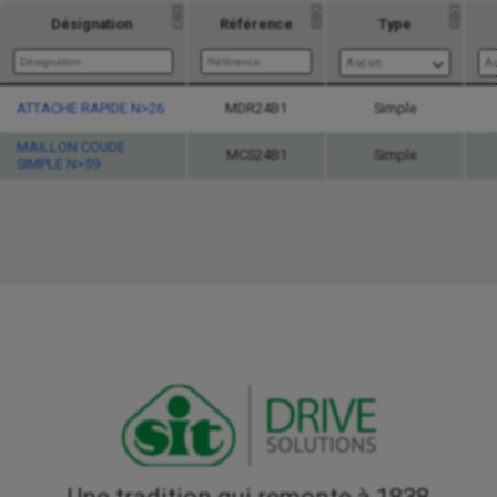
Désignation
Référence
Type
Aucun
A
ATTACHE RAPIDE N>26
Désignation
Référence
MDR24B1
Simple
Type
MAILLON COUDE
Aucun
A
MCS24B1
Simple
SIMPLE N>59