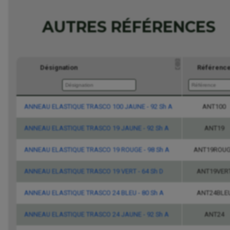
AUTRES RÉFÉRENCES
Désignation
Référenc
ANNEAU ELASTIQUE TRASCO 100 JAUNE - 92 Sh A
Désignation
Référenc
ANT100
ANNEAU ELASTIQUE TRASCO 19 JAUNE - 92 Sh A
ANT19
ANNEAU ELASTIQUE TRASCO 19 ROUGE - 98 Sh A
ANT19ROU
ANNEAU ELASTIQUE TRASCO 19 VERT - 64 Sh D
ANT19VER
ANNEAU ELASTIQUE TRASCO 24 BLEU - 80 Sh A
ANT24BLE
ANNEAU ELASTIQUE TRASCO 24 JAUNE - 92 Sh A
ANT24