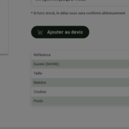
* Si hors stock, le délai vous sera confirmé ultérieurement.
Ajouter au devis
Référence
Dureté (SHORE)
Taille
Matière
Couleur
Poids