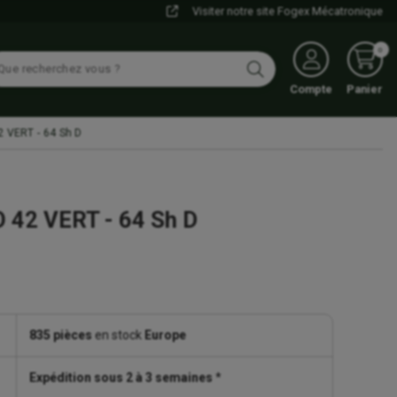
Visiter notre site Fogex Mécatronique
0
Compte
Panier
VERT - 64 Sh D
42 VERT - 64 Sh D
835 pièces
en stock
Europe
Expédition sous 2 à 3 semaines
*