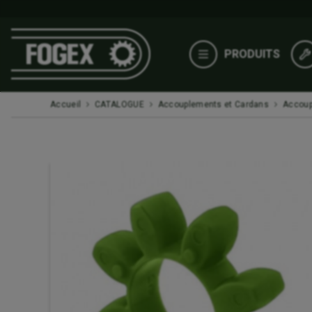
PRODUITS
Accueil
CATALOGUE
Accouplements et Cardans
Accou