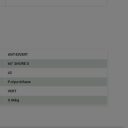
ANT42VERT
64° SHORE D
42
Polyuréthane
VERT
0.06kg