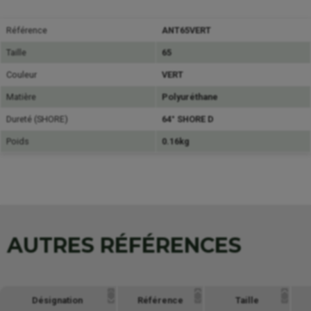
Référence
ANT65VERT
Taille
65
Couleur
VERT
Matière
Polyuréthane
Dureté (SHORE)
64° SHORE D
Poids
0.16kg
AUTRES RÉFÉRENCES
Désignation
Référence
Taille