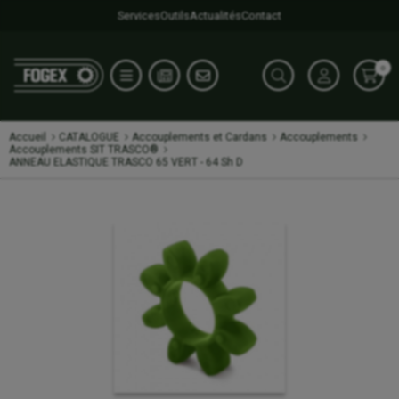
Services
Outils
Actualités
Contact
0
Accueil
CATALOGUE
Accouplements et Cardans
Accouplements
Accouplements SIT TRASCO®
ANNEAU ELASTIQUE TRASCO 65 VERT - 64 Sh D