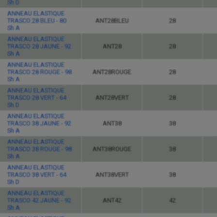
Sh D
ANNEAU ELASTIQUE
TRASCO 28 BLEU - 80
ANT28BLEU
28
Sh A
ANNEAU ELASTIQUE
TRASCO 28 JAUNE - 92
ANT28
28
Sh A
ANNEAU ELASTIQUE
TRASCO 28 ROUGE - 98
ANT28ROUGE
28
Sh A
ANNEAU ELASTIQUE
TRASCO 28 VERT - 64
ANT28VERT
28
Sh D
ANNEAU ELASTIQUE
TRASCO 38 JAUNE - 92
ANT38
38
Sh A
ANNEAU ELASTIQUE
TRASCO 38 ROUGE - 98
ANT38ROUGE
38
Sh A
ANNEAU ELASTIQUE
TRASCO 38 VERT - 64
ANT38VERT
38
Sh D
ANNEAU ELASTIQUE
TRASCO 42 JAUNE - 92
ANT42
42
Sh A