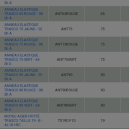
Sh A
ANNEAU ELASTIQUE
TRASCO 65 ROUGE - 98
ANT65ROUGE
65
Sh A
ANNEAU ELASTIQUE
TRASCO 75 JAUNE - 92
ANT75
75
Sh A
ANNEAU ELASTIQUE
TRASCO 75 ROUGE - 98
ANT75ROUGE
75
Sh A
ANNEAU ELASTIQUE
TRASCO 75 VERT - 64
ANT75VERT
75
Sh D
ANNEAU ELASTIQUE
TRASCO 90 JAUNE - 92
ANT90
90
Sh A
ANNEAU ELASTIQUE
TRASCO 90 ROUGE - 98
ANT90ROUGE
90
Sh A
ANNEAU ELASTIQUE
TRASCO 90 VERT - 64
ANT90VERT
90
Sh D
MOYEU ACIER FRITTÉ
TRASCO TAILLE 19 - B -
TS19C-F10
19
AL10 +RC