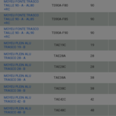
MOYEU FONTE TRASCO
TAILLE 90 - A - AL80
TS90A-F80
90
+RC
MOYEU FONTE TRASCO
TAILLE 90 - A - AL85
TS90A-F85
90
+RC
MOYEU FONTE TRASCO
TAILLE 90 - A - AL90
TS90A-F90
90
+RC
MOYEU PLEIN ALU
TAE19C
19
TRASCO 19 - B
MOYEU PLEIN ALU
TAE28A
28
TRASCO 28 - A
MOYEU PLEIN ALU
TAE28C
28
TRASCO 28 - B
MOYEU PLEIN ALU
TAE38A
38
TRASCO 38 - A
MOYEU PLEIN ALU
TAE38C
38
TRASCO 38 - B
MOYEU PLEIN ALU
TAE42C
42
TRASCO 42 - B
MOYEU PLEIN ALU
TAE48C
48
TRASCO 48 - B