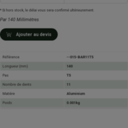
* Si hors stock, le délai vous sera confirmé ultérieurement.
Par 140 Millimètres
Ajouter au devis
Référence
--015-BAR11T5
Longueur (mm)
140
Pas
T5
Nombre de dents
11
Matière
Aluminium
Poids
0.001kg