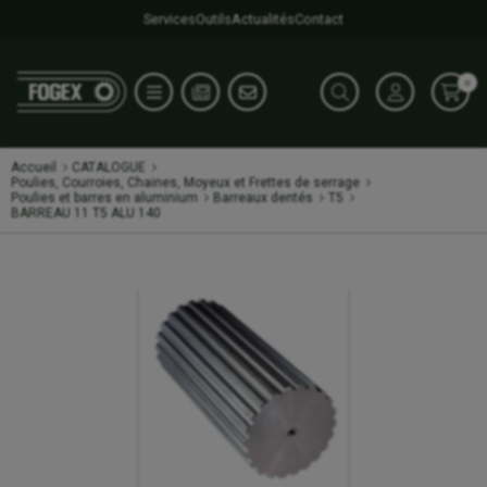
Services
Outils
Actualités
Contact
0
Accueil
CATALOGUE
Poulies, Courroies, Chaines, Moyeux et Frettes de serrage
Poulies et barres en aluminium
Barreaux dentés
T5
BARREAU 11 T5 ALU 140