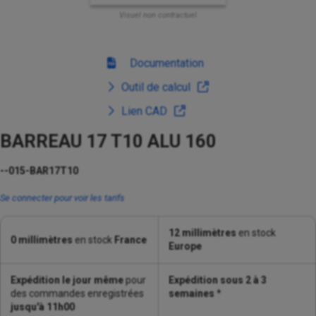
Visuel non contractuel
Documentation
Outil de calcul
Lien CAD
BARREAU 17 T10 ALU 160
--015-BAR17T10
Se connecter pour voir les tarifs
12 millimètres
en stock
0 millimètres
en stock
France
Europe
Expédition le jour même
pour
Expédition sous 2 à 3
des commandes enregistrées
semaines
*
jusqu'à 11h00