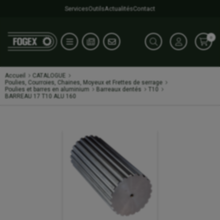
Services
Outils
Actualités
Contact
0
Accueil
CATALOGUE
Poulies, Courroies, Chaines, Moyeux et Frettes de serrage
Poulies et barres en aluminium
Barreaux dentés
T10
BARREAU 17 T10 ALU 160