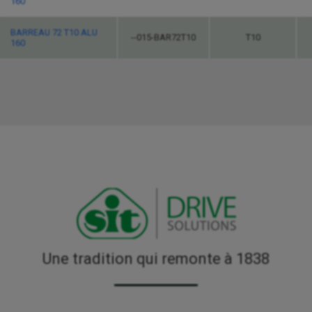
160
BARREAU 72 T10 ALU
--015-BAR72T10
T10
160
Une tradition qui remonte à 1838