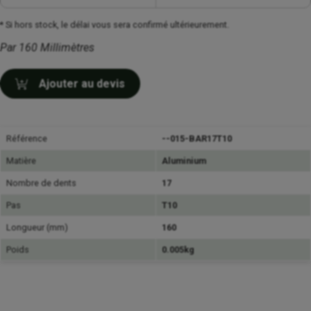
* Si hors stock, le délai vous sera confirmé ultérieurement.
Par 160 Millimètres
Ajouter au devis
Référence
--015-BAR17T10
Matière
Aluminium
Nombre de dents
17
Pas
T10
Longueur (mm)
160
Poids
0.005kg