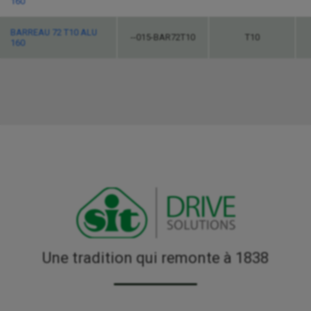
160
BARREAU 72 T10 ALU
--015-BAR72T10
T10
160
Une tradition qui remonte à 1838