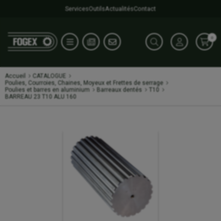
Services
Outils
Actualités
Contact
0
Accueil
CATALOGUE
Poulies, Courroies, Chaines, Moyeux et Frettes de serrage
Poulies et barres en aluminium
Barreaux dentés
T10
BARREAU 23 T10 ALU 160