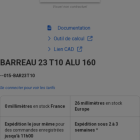
Visuel non contractuel
Documentation
Outil de calcul
Lien CAD
BARREAU 23 T10 ALU 160
--015-BAR23T10
Se connecter pour voir les tarifs
26 millimètres
en stock
0 millimètres
en stock
France
Europe
Expédition le jour même
pour
Expédition sous 2 à 3
des commandes enregistrées
semaines
*
jusqu'à 11h00