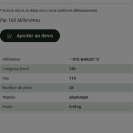
* Si hors stock, le délai vous sera confirmé ultérieurement.
Par 160 Millimètres
Ajouter au devis
Référence
--015-BAR23T10
Longueur (mm)
160
Pas
T10
Nombre de dents
23
Matière
Aluminium
Poids
0.01kg