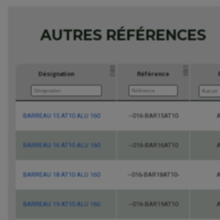
AUTRES RÉFÉRENCES
Désignation
Référence
Aucun
Désignation
Référence
BARREAU 15 AT10 ALU 160
--016-BAR15AT10
A
Aucun
BARREAU 16 AT10 ALU 160
--016-BAR16AT10
A
BARREAU 18 AT10 ALU 160
--016-BAR18AT10-
A
BARREAU 19 AT10 ALU 160
--016-BAR19AT10
A