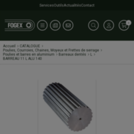
Services
Outils
Actualités
Contact
0
Accueil
CATALOGUE
Poulies, Courroies, Chaines, Moyeux et Frettes de serrage
Poulies et barres en aluminium
Barreaux dentés
L
BARREAU 11 L ALU 140