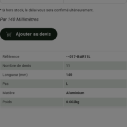
* Si hors stock, le délai vous sera confirmé ultérieurement.
Par 140 Millimètres
Ajouter au devis
Référence
--017-BAR11L
Nombre de dents
11
Longueur (mm)
140
Pas
L
Matière
Aluminium
Poids
0.002kg