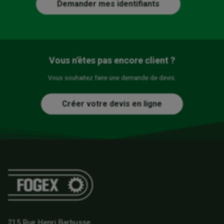
Demander mes identifiants
Vous n'êtes pas encore client ?
Vous souhaitez faire une demande de devis.
Créer votre devis en ligne
215 Rue Henri Barbusse