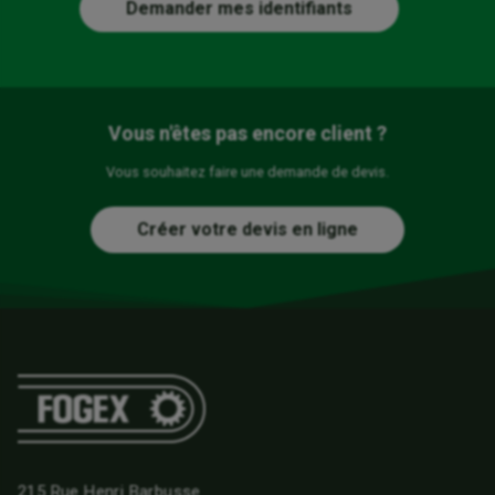
Demander mes identifiants
Vous n'êtes pas encore client ?
Vous souhaitez faire une demande de devis.
Créer votre devis en ligne
215 Rue Henri Barbusse