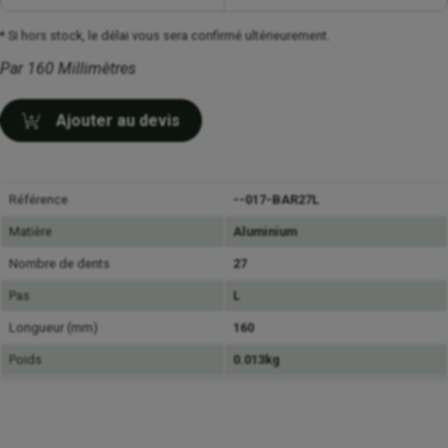
* Si hors stock, le délai vous sera confirmé ultérieurement.
Par 160 Millimètres
Ajouter au devis
Référence
--017-BAR27L
Matière
Aluminium
Nombre de dents
27
Pas
L
Longueur (mm)
160
Poids
0.013kg