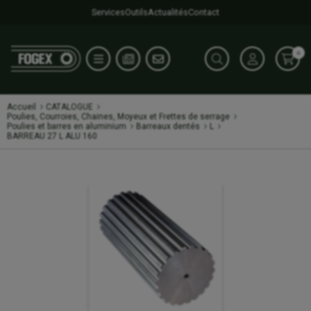
Services
Outils
Actualités
Contact
0
Accueil
CATALOGUE
Poulies, Courroies, Chaines, Moyeux et Frettes de serrage
Poulies et barres en aluminium
Barreaux dentés
L
BARREAU 27 L ALU 160