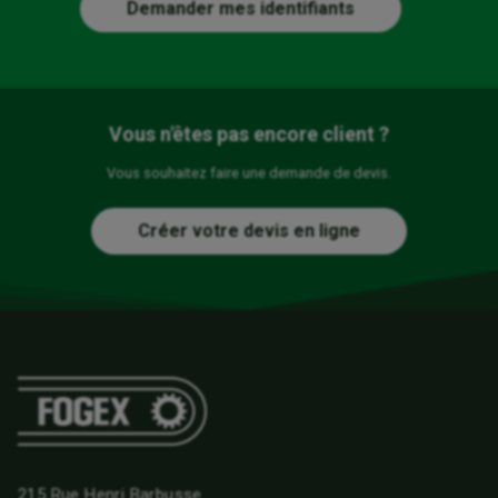
Demander mes identifiants
Vous n'êtes pas encore client ?
Vous souhaitez faire une demande de devis.
Créer votre devis en ligne
215 Rue Henri Barbusse