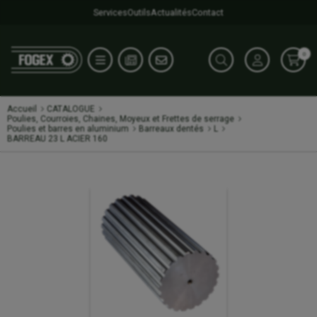
Services
Outils
Actualités
Contact
0
Accueil
CATALOGUE
Poulies, Courroies, Chaines, Moyeux et Frettes de serrage
Poulies et barres en aluminium
Barreaux dentés
L
BARREAU 23 L ACIER 160