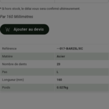
* Si hors stock, le délai vous sera confirmé ultérieurement.
Par 160 Millimètres
Ajouter au devis
Référence
--017-BAR23L/XC
Matière
Acier
Nombre de dents
23
Pas
L
Longueur (mm)
160
Poids
0.027kg