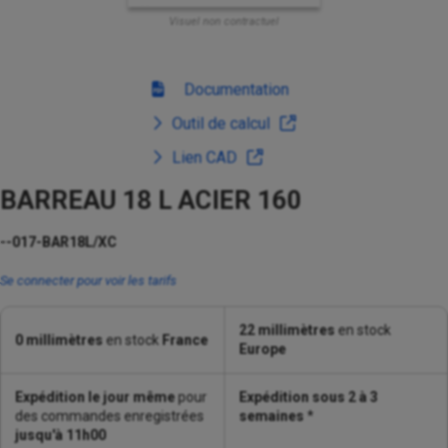
Visuel non contractuel
Documentation
Outil de calcul
Lien CAD
BARREAU 18 L ACIER 160
--017-BAR18L/XC
Se connecter pour voir les tarifs
22 millimètres
en stock
0 millimètres
en stock
France
Europe
Expédition le jour même
pour
Expédition sous 2 à 3
des commandes enregistrées
semaines
*
jusqu'à 11h00