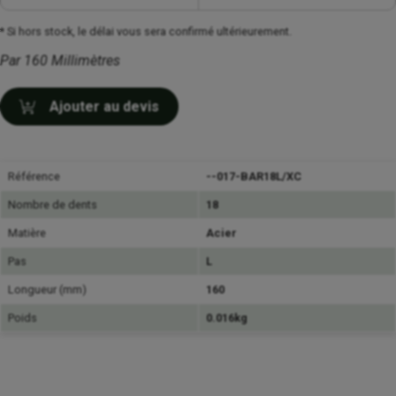
* Si hors stock, le délai vous sera confirmé ultérieurement.
Par 160 Millimètres
Ajouter au devis
Référence
--017-BAR18L/XC
Nombre de dents
18
Matière
Acier
Pas
L
Longueur (mm)
160
Poids
0.016kg