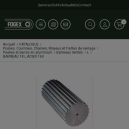
Services
Outils
Actualités
Contact
0
Accueil
CATALOGUE
Poulies, Courroies, Chaines, Moyeux et Frettes de serrage
Poulies et barres en aluminium
Barreaux dentés
L
BARREAU 18 L ACIER 160