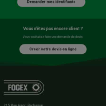
Demander mes identifiants
Vous n'êtes pas encore client ?
Vous souhaitez faire une demande de devis.
Créer votre devis en ligne
215 Rue Henri Barbusse