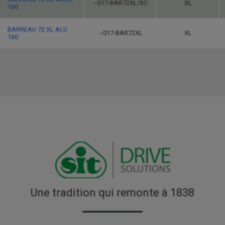
--017-BAR72XL/XC
XL
160
BARREAU 72 XL ALU
--017-BAR72XL
XL
160
Une tradition qui remonte à 1838