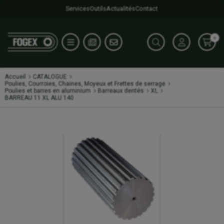
Services
Outils
Actualités
Contact
0
Accueil
CATALOGUE
Poulies, Courroies, Chaines, Moyeux et Frettes de serrage
Poulies et barres en aluminium
Barreaux dentés
XL
BARREAU 11 XL ALU 140