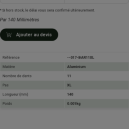
* Si hors stock, le délai vous sera confirmé ultérieurement.
Par 140 Millimètres
Ajouter au devis
Référence
--017-BAR11XL
Matière
Aluminium
Nombre de dents
11
Pas
XL
Longueur (mm)
140
Poids
0.001kg