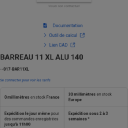
Visuel non contractuel
Documentation
Outil de calcul
Lien CAD
BARREAU 11 XL ALU 140
--017-BAR11XL
Se connecter pour voir les tarifs
30 millimètres
en stock
0 millimètres
en stock
France
Europe
Expédition le jour même
pour
Expédition sous 2 à 3
des commandes enregistrées
semaines
*
jusqu'à 11h00