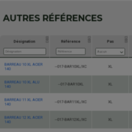
AUTRES RÉFÉRENCES
Désignation
Référence
Pas
Aucun
Désignation
Référence
Pas
BARREAU 10 XL ACIER
--017-BAR10XL/XC
XL
140
Aucun
BARREAU 10 XL ALU
--017-BAR10XL
XL
140
BARREAU 11 XL ACIER
--017-BAR11XL/XC
XL
140
BARREAU 12 XL ACIER
--017-BAR12XL/XC
XL
140