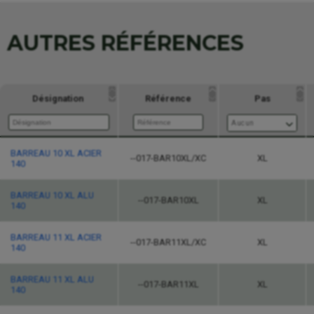
AUTRES RÉFÉRENCES
Désignation
Référence
Pas
Aucun
Désignation
Référence
Pas
BARREAU 10 XL ACIER
--017-BAR10XL/XC
XL
140
Aucun
BARREAU 10 XL ALU
--017-BAR10XL
XL
140
BARREAU 11 XL ACIER
--017-BAR11XL/XC
XL
140
BARREAU 11 XL ALU
--017-BAR11XL
XL
140