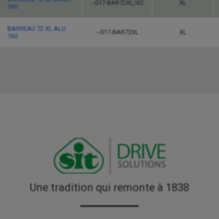
--017-BAR72XL/XC
XL
160
BARREAU 72 XL ALU
--017-BAR72XL
XL
160
Une tradition qui remonte à 1838