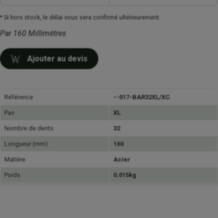
* Si hors stock, le délai vous sera confirmé ultérieurement.
Par 160 Millimètres
Ajouter au devis
Référence
--017-BAR32XL/XC
Pas
XL
Nombre de dents
32
Longueur (mm)
160
Matière
Acier
Poids
0.015kg