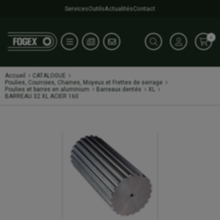
Services
Outils
Actualités
Contact
0
Accueil
CATALOGUE
Poulies, Courroies, Chaines, Moyeux et Frettes de serrage
Poulies et barres en aluminium
Barreaux dentés
XL
BARREAU 32 XL ACIER 160