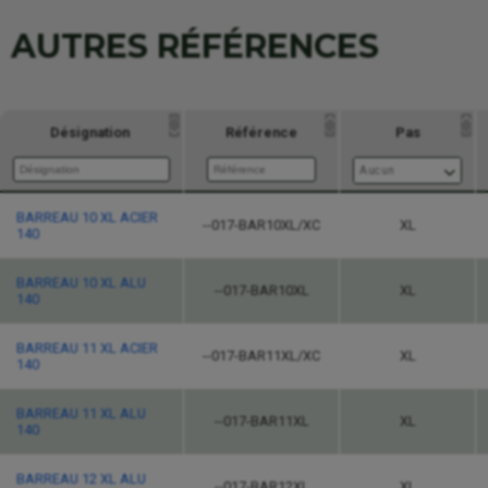
AUTRES RÉFÉRENCES
Désignation
Référence
Pas
Aucun
Désignation
Référence
Pas
BARREAU 10 XL ACIER
--017-BAR10XL/XC
XL
140
Aucun
BARREAU 10 XL ALU
--017-BAR10XL
XL
140
BARREAU 11 XL ACIER
--017-BAR11XL/XC
XL
140
BARREAU 11 XL ALU
--017-BAR11XL
XL
140
BARREAU 12 XL ALU
--017-BAR12XL
XL