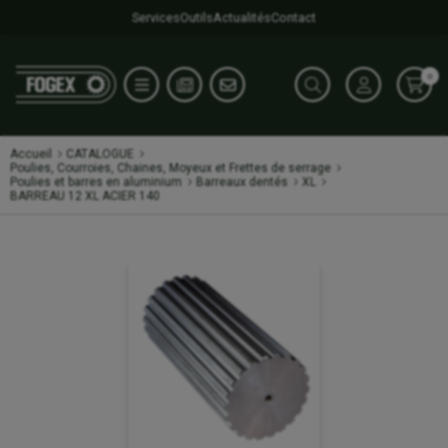
Services
Outils
Actualités
Contact
0
Accueil
CATALOGUE
Poulies, Courroies, Chaines, Moyeux et Frettes de serrage
Poulies et barres en aluminium
Barreaux dentés
XL
BARREAU 12 XL ACIER 140