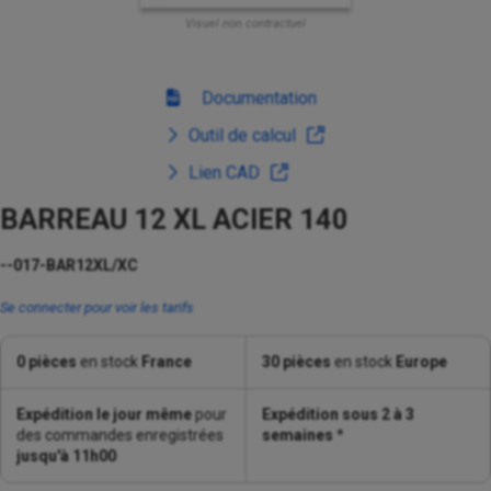
Visuel non contractuel
Documentation
Outil de calcul
Lien CAD
BARREAU 12 XL ACIER 140
--017-BAR12XL/XC
Se connecter pour voir les tarifs
0 pièces
en stock
France
30 pièces
en stock
Europe
Expédition le jour même
pour
Expédition sous 2 à 3
des commandes enregistrées
semaines
*
jusqu'à 11h00