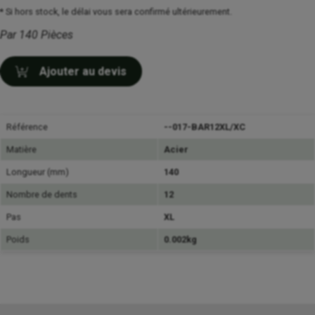
* Si hors stock, le délai vous sera confirmé ultérieurement.
Par 140 Pièces
Ajouter au devis
Référence
--017-BAR12XL/XC
Matière
Acier
Longueur (mm)
140
Nombre de dents
12
Pas
XL
Poids
0.002kg