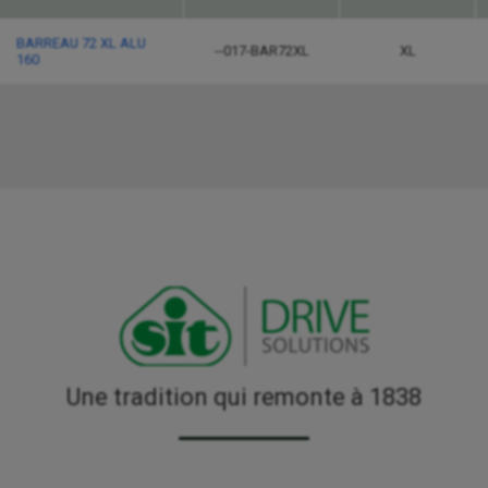
BARREAU 72 XL ALU
--017-BAR72XL
XL
160
Une tradition qui remonte à 1838