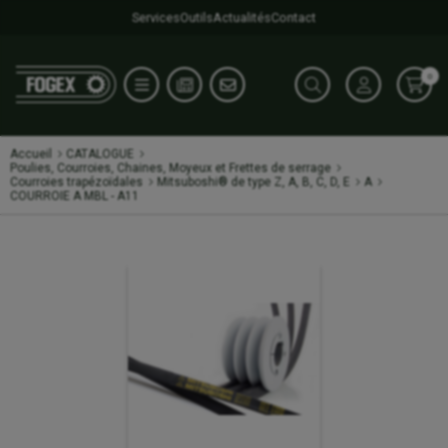
Services
Outils
Actualités
Contact
0
Accueil
CATALOGUE
Poulies, Courroies, Chaines, Moyeux et Frettes de serrage
Courroies trapézoïdales
Mitsuboshi® de type Z, A, B, C, D, E
A
COURROIE A MBL - A11