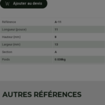
Ajouter au devis
Référence
A-11
Longueur (pouce)
11
Hauteur (mm)
8
Largeur (mm)
13
Section
A
Poids
0.038kg
AUTRES RÉFÉRENCES