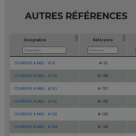
AUTRES RÉFÉRENCES
Désignation
Référence
COURROIE A MBL - A10
Désignation
Référence
A-10
COURROIE A MBL - A100
A-100
COURROIE A MBL - A101
A-101
COURROIE A MBL - A102
A-102
COURROIE A MBL - A103
A-103
COURROIE A MBL - A104
A-104