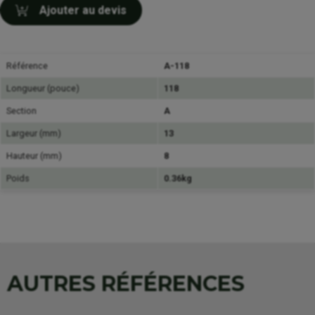
Ajouter au devis
Référence
A-118
Longueur (pouce)
118
Section
A
Largeur (mm)
13
Hauteur (mm)
8
Poids
0.36kg
AUTRES RÉFÉRENCES