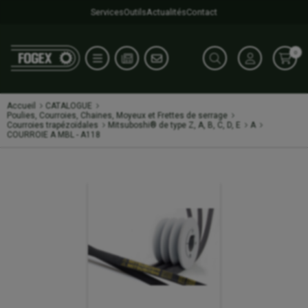
Services
Outils
Actualités
Contact
0
Accueil
CATALOGUE
Poulies, Courroies, Chaines, Moyeux et Frettes de serrage
Courroies trapézoïdales
Mitsuboshi® de type Z, A, B, C, D, E
A
COURROIE A MBL - A118