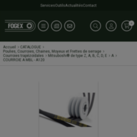
Services
Outils
Actualités
Contact
0
Accueil
CATALOGUE
Poulies, Courroies, Chaines, Moyeux et Frettes de serrage
Courroies trapézoïdales
Mitsuboshi® de type Z, A, B, C, D, E
A
COURROIE A MBL - A120