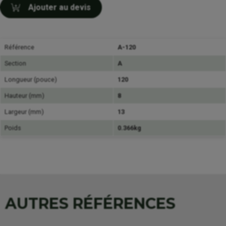
Ajouter au devis
Référence
A-120
Section
A
Longueur (pouce)
120
Hauteur (mm)
8
Largeur (mm)
13
Poids
0.366kg
AUTRES RÉFÉRENCES