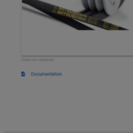
Visuel non contractuel
Documentation