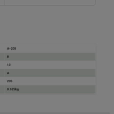
A-205
8
13
A
205
0.625kg