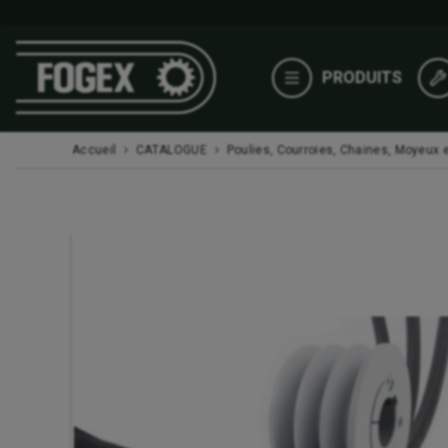
PRODUITS
Accueil
CATALOGUE
Poulies, Courroies, Chaines, Moyeux e