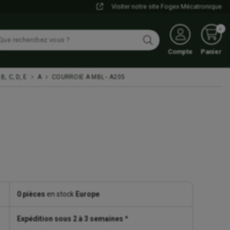
Visiter notre site Fogex Mécatronique
0
Compte
Panier
B, C, D, E
A
COURROIE A MBL - A205
0 pièces
en stock
Europe
Expédition sous 2 à 3 semaines
*