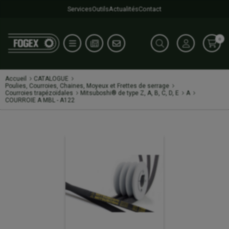
Services
Outils
Actualités
Contact
0
Accueil
CATALOGUE
Poulies, Courroies, Chaines, Moyeux et Frettes de serrage
Courroies trapézoïdales
Mitsuboshi® de type Z, A, B, C, D, E
A
COURROIE A MBL - A122