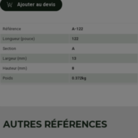
Ajouter au devis
Référence
A-122
Longueur (pouce)
122
Section
A
Largeur (mm)
13
Hauteur (mm)
8
Poids
0.372kg
AUTRES RÉFÉRENCES