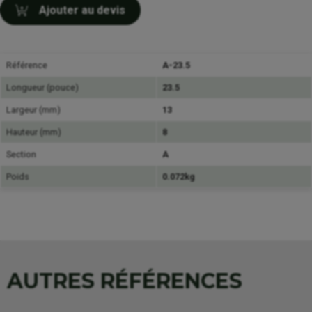
Ajouter au devis
Référence
A-23.5
Longueur (pouce)
23.5
Largeur (mm)
13
Hauteur (mm)
8
Section
A
Poids
0.072kg
AUTRES RÉFÉRENCES