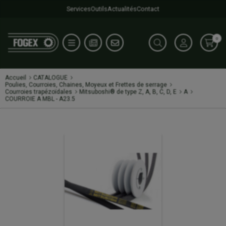
Services
Outils
Actualités
Contact
0
Accueil
CATALOGUE
Poulies, Courroies, Chaines, Moyeux et Frettes de serrage
Courroies trapézoïdales
Mitsuboshi® de type Z, A, B, C, D, E
A
COURROIE A MBL - A23.5