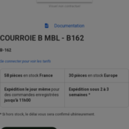
Visuel non contractuel
Documentation
COURROIE B MBL - B162
B-162
Se connecter pour voir les tarifs
58 pièces
en stock
France
30 pièces
en stock
Europe
Expédition le jour même
pour
Expédition sous 2 à 3
des commandes enregistrées
semaines
*
jusqu'à 11h00
* Si hors stock, le délai vous sera confirmé ultérieurement.