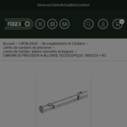
Services
Outils
Actualités
Contact
0
Accueil
CATALOGUE
Accouplements et Cardans
Joints de cardans de précision
Joints de Cardan, arbres cannelés et bagues
CARDAN DE PRECISION A ALLONGE TELESCOPIQUE 180X220 + RC