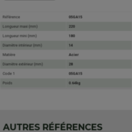
Référence
05GA15
Longueur maxi (mm)
220
Longueur mini (mm)
180
Diamètre intérieur (mm)
14
Matière
Acier
Diamètre extérieur (mm)
28
Code 1
05GA15
Poids
0.64kg
AUTRES RÉFÉRENCES