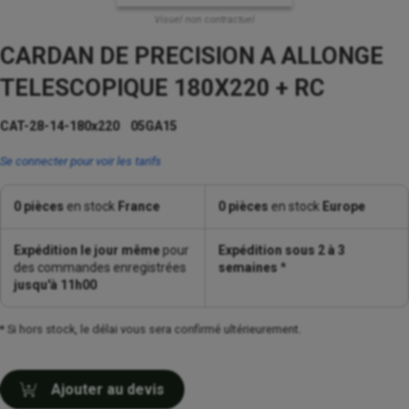
Visuel non contractuel
CARDAN DE PRECISION A ALLONGE
TELESCOPIQUE 180X220 + RC
CAT-28-14-180x220 05GA15
Se connecter pour voir les tarifs
0 pièces
en stock
France
0 pièces
en stock
Europe
Expédition le jour même
pour
Expédition sous 2 à 3
des commandes enregistrées
semaines
*
jusqu'à 11h00
* Si hors stock, le délai vous sera confirmé ultérieurement.
Ajouter au devis