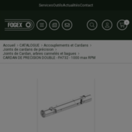
Services
Outils
Actualités
Contact
0
Accueil
CATALOGUE
Accouplements et Cardans
Joints de cardans de précision
Joints de Cardan, arbres cannelés et bagues
CARDAN DE PRECISION DOUBLE - FH732 - 1000 max RPM