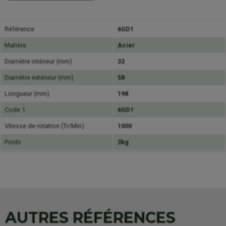
Référence
6GD1
Matière
Acier
Diamètre intérieur (mm)
32
Diamètre extérieur (mm)
58
Longueur (mm)
198
Code 1
6GD1
Vitesse de rotation (Tr/Min)
1000
Poids
3kg
AUTRES RÉFÉRENCES