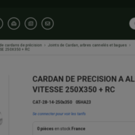
 de cardans de précision
Joints de Cardan, arbres cannelés et bagues
SE 250X350 + RC
CARDAN DE PRECISION A A
VITESSE 250X350 + RC
CAT-28-14-250x350 05HA23
Se connecter pour voir les tarifs
0 pièces
en stock
France