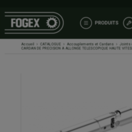
PRODUITS
Accueil
CATALOGUE
Accouplements et Cardans
Joints
CARDAN DE PRECISION A ALLONGE TELESCOPIQUE HAUTE VITES