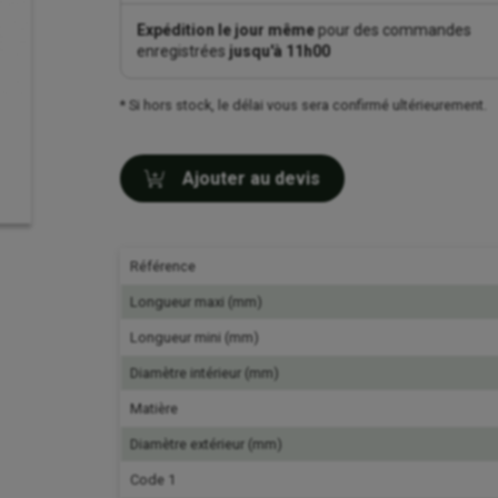
Expédition le jour même
pour des commandes
enregistrées
jusqu'à 11h00
* Si hors stock, le délai vous sera confirmé ultérieurement.
Ajouter au devis
Référence
Longueur maxi (mm)
Longueur mini (mm)
Diamètre intérieur (mm)
Matière
Diamètre extérieur (mm)
Code 1