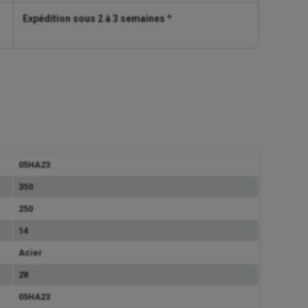
Expédition sous 2 à 3 semaines
*
05HA23
350
250
14
Acier
28
05HA23