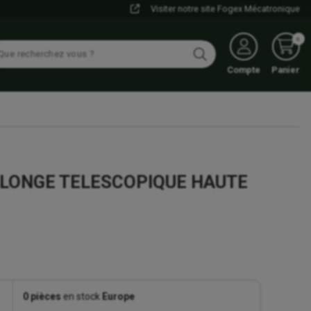
Visiter notre site Fogex Mécatronique
0
Compte
Panier
LLONGE TELESCOPIQUE HAUTE
0 pièces
en stock
Europe