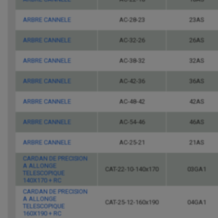
ARBRE CANNELE
AC-28-23
23AS
ARBRE CANNELE
AC-32-26
26AS
ARBRE CANNELE
AC-38-32
32AS
ARBRE CANNELE
AC-42-36
36AS
ARBRE CANNELE
AC-48-42
42AS
ARBRE CANNELE
AC-54-46
46AS
ARBRE CANNELE
AC-25-21
21AS
CARDAN DE PRECISION
A ALLONGE
CAT-22-10-140x170
03GA1
TELESCOPIQUE
140X170 + RC
CARDAN DE PRECISION
A ALLONGE
CAT-25-12-160x190
04GA1
TELESCOPIQUE
160X190 + RC