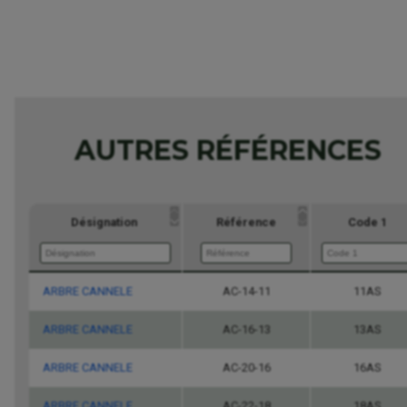
AUTRES RÉFÉRENCES
Désignation
Référence
Code 1
ARBRE CANNELE
Désignation
Référence
AC-14-11
Code 1
11AS
ARBRE CANNELE
AC-16-13
13AS
ARBRE CANNELE
AC-20-16
16AS
ARBRE CANNELE
AC-22-18
18AS