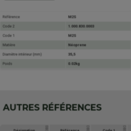
Référence
M2S
Code 2
1.000.830.0003
Code 1
M2S
Matière
Néoprene
Diamètre intérieur (mm)
35,5
Poids
0.02kg
AUTRES RÉFÉRENCES
Désignation
Référence
Code 1