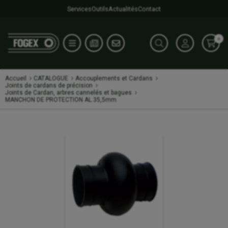
Services
Outils
Actualités
Contact
0
Accueil
CATALOGUE
Accouplements et Cardans
Joints de cardans de précision
Joints de Cardan, arbres cannelés et bagues
MANCHON DE PROTECTION AL.35,5mm