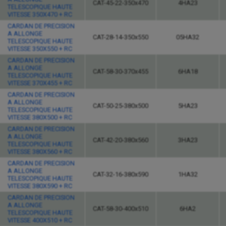
CAT-45-22-350x470
4HA23
TELESCOPIQUE HAUTE
VITESSE 350X470 + RC
CARDAN DE PRECISION
A ALLONGE
CAT-28-14-350x550
05HA32
TELESCOPIQUE HAUTE
VITESSE 350X550 + RC
CARDAN DE PRECISION
A ALLONGE
CAT-58-30-370x455
6HA18
TELESCOPIQUE HAUTE
VITESSE 370X455 + RC
CARDAN DE PRECISION
A ALLONGE
CAT-50-25-380x500
5HA23
TELESCOPIQUE HAUTE
VITESSE 380X500 + RC
CARDAN DE PRECISION
A ALLONGE
CAT-42-20-380x560
3HA23
TELESCOPIQUE HAUTE
VITESSE 380X560 + RC
CARDAN DE PRECISION
A ALLONGE
CAT-32-16-380x590
1HA32
TELESCOPIQUE HAUTE
VITESSE 380X590 + RC
CARDAN DE PRECISION
A ALLONGE
CAT-58-30-400x510
6HA2
TELESCOPIQUE HAUTE
VITESSE 400X510 + RC