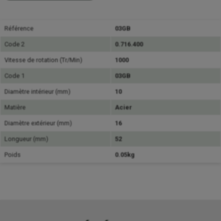
Référence
03GB
Code 2
0.716.400
Vitesse de rotation (Tr/Min)
1000
Code 1
03GB
Diamètre intérieur (mm)
10
Matière
Acier
Diamètre extérieur (mm)
16
Longueur (mm)
52
Poids
0.05kg