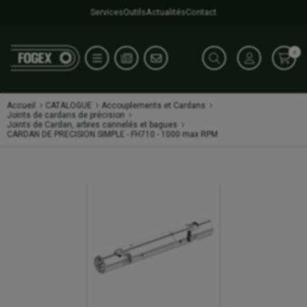
Services
Outils
Actualités
Contact
0
Accueil
CATALOGUE
Accouplements et Cardans
Joints de cardans de précision
Joints de Cardan, arbres cannelés et bagues
CARDAN DE PRECISION SIMPLE - FH710 - 1000 max RPM