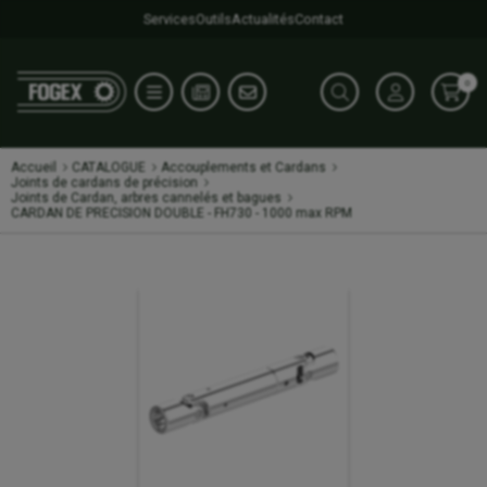
Services
Outils
Actualités
Contact
0
Accueil
CATALOGUE
Accouplements et Cardans
Joints de cardans de précision
Joints de Cardan, arbres cannelés et bagues
CARDAN DE PRECISION DOUBLE - FH730 - 1000 max RPM