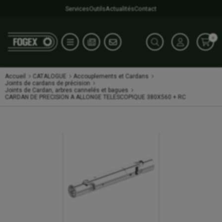
Services
Outils
Actualités
Contact
0
Accueil
CATALOGUE
Accouplements et Cardans
Joints de cardans de précision
Joints de Cardan, arbres cannelés et bagues
CARDAN DE PRECISION A ALLONGE TELESCOPIQUE 380X560 + RC