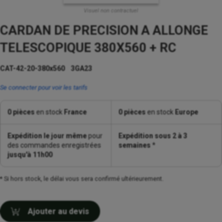
Visuel non contractuel
CARDAN DE PRECISION A ALLONGE
TELESCOPIQUE 380X560 + RC
CAT-42-20-380x560 3GA23
Se connecter pour voir les tarifs
0 pièces
en stock
France
0 pièces
en stock
Europe
Expédition le jour même
pour
Expédition sous 2 à 3
des commandes enregistrées
semaines
*
jusqu'à 11h00
* Si hors stock, le délai vous sera confirmé ultérieurement.
Ajouter au devis