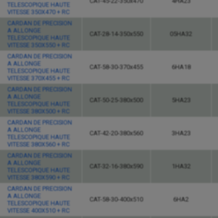
CAT-45-22-350x470
4HA23
TELESCOPIQUE HAUTE
VITESSE 350X470 + RC
CARDAN DE PRECISION
A ALLONGE
CAT-28-14-350x550
05HA32
TELESCOPIQUE HAUTE
VITESSE 350X550 + RC
CARDAN DE PRECISION
A ALLONGE
CAT-58-30-370x455
6HA18
TELESCOPIQUE HAUTE
VITESSE 370X455 + RC
CARDAN DE PRECISION
A ALLONGE
CAT-50-25-380x500
5HA23
TELESCOPIQUE HAUTE
VITESSE 380X500 + RC
CARDAN DE PRECISION
A ALLONGE
CAT-42-20-380x560
3HA23
TELESCOPIQUE HAUTE
VITESSE 380X560 + RC
CARDAN DE PRECISION
A ALLONGE
CAT-32-16-380x590
1HA32
TELESCOPIQUE HAUTE
VITESSE 380X590 + RC
CARDAN DE PRECISION
A ALLONGE
CAT-58-30-400x510
6HA2
TELESCOPIQUE HAUTE
VITESSE 400X510 + RC