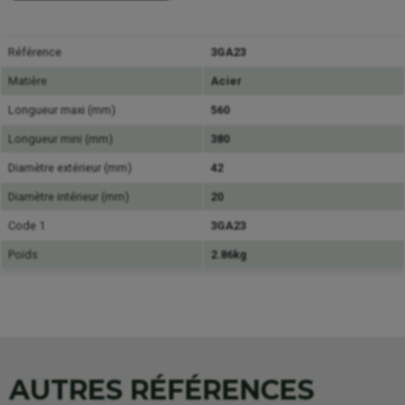
Référence
3GA23
Matière
Acier
Longueur maxi (mm)
560
Longueur mini (mm)
380
Diamètre extérieur (mm)
42
Diamètre intérieur (mm)
20
Code 1
3GA23
Poids
2.86kg
AUTRES RÉFÉRENCES