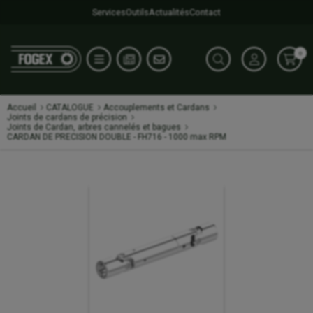
Services
Outils
Actualités
Contact
0
Accueil
CATALOGUE
Accouplements et Cardans
Joints de cardans de précision
Joints de Cardan, arbres cannelés et bagues
CARDAN DE PRECISION DOUBLE - FH716 - 1000 max RPM