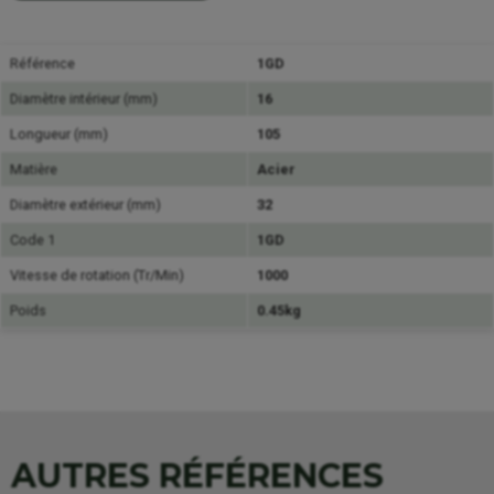
Référence
1GD
Diamètre intérieur (mm)
16
Longueur (mm)
105
Matière
Acier
Diamètre extérieur (mm)
32
Code 1
1GD
Vitesse de rotation (Tr/Min)
1000
Poids
0.45kg
AUTRES RÉFÉRENCES