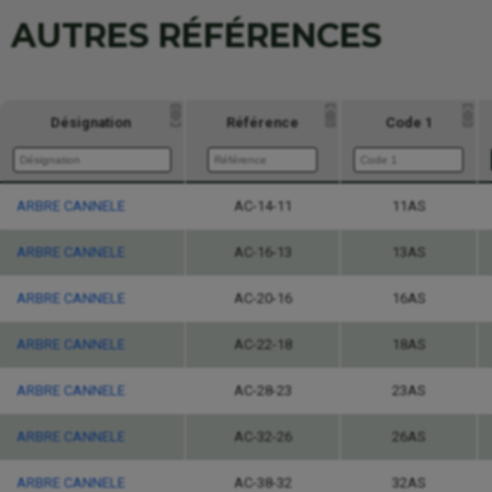
AUTRES RÉFÉRENCES
Désignation
Référence
Code 1
ARBRE CANNELE
Désignation
Référence
AC-14-11
Code 1
11AS
ARBRE CANNELE
AC-16-13
13AS
ARBRE CANNELE
AC-20-16
16AS
ARBRE CANNELE
AC-22-18
18AS
ARBRE CANNELE
AC-28-23
23AS
ARBRE CANNELE
AC-32-26
26AS
ARBRE CANNELE
AC-38-32
32AS