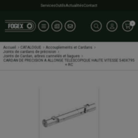
Services
Outils
Actualités
Contact
0
Accueil
CATALOGUE
Accouplements et Cardans
Joints de cardans de précision
Joints de Cardan, arbres cannelés et bagues
CARDAN DE PRECISION A ALLONGE TELESCOPIQUE HAUTE VITESSE 540X795
+ RC