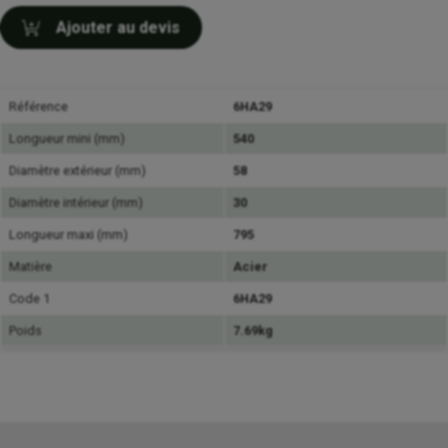
Ajouter au devis
Référence
6HA29
Longueur mini (mm)
540
Diamètre extérieur (mm)
58
Diamètre intérieur (mm)
30
Longueur maxi (mm)
795
Matière
Acier
Code 1
6HA29
Poids
7.69kg