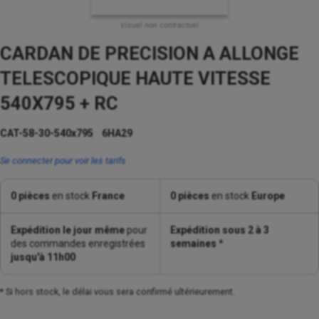
Visuel non contractuel
CARDAN DE PRECISION A ALLONGE
TELESCOPIQUE HAUTE VITESSE
540X795 + RC
CAT-58-30-540x795 6HA29
Se connecter pour voir les tarifs
0 pièces
en stock
France
0 pièces
en stock
Europe
Expédition le jour même
pour
Expédition sous 2 à 3
des commandes enregistrées
semaines
*
jusqu'à 11h00
* Si hors stock, le délai vous sera confirmé ultérieurement.