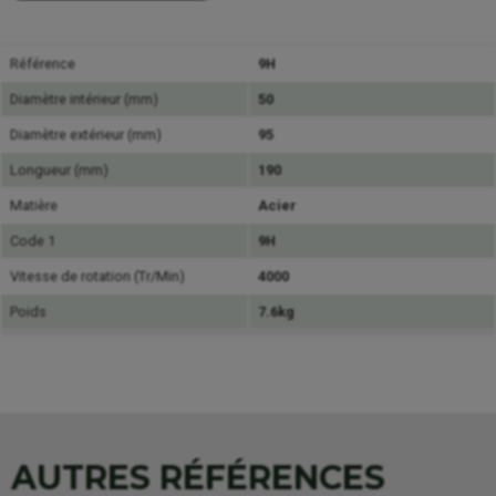
Référence
9H
Diamètre intérieur (mm)
50
Diamètre extérieur (mm)
95
Longueur (mm)
190
Matière
Acier
Code 1
9H
Vitesse de rotation (Tr/Min)
4000
Poids
7.6kg
AUTRES RÉFÉRENCES