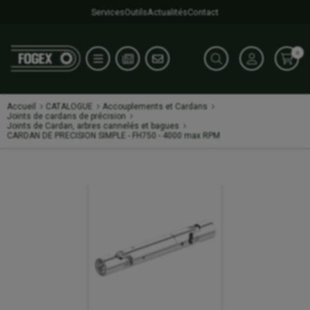
Services
Outils
Actualités
Contact
0
Accueil
CATALOGUE
Accouplements et Cardans
Joints de cardans de précision
Joints de Cardan, arbres cannelés et bagues
CARDAN DE PRECISION SIMPLE - FH750 - 4000 max RPM