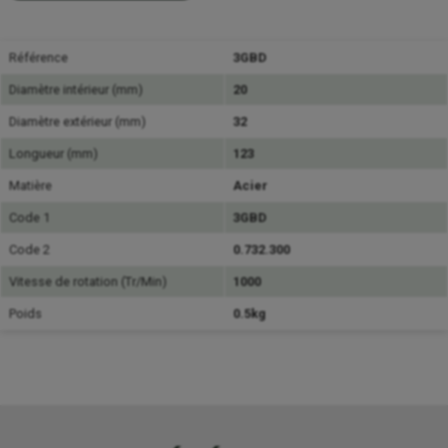
Référence
3GBD
Diamètre intérieur (mm)
20
Diamètre extérieur (mm)
32
Longueur (mm)
123
Matière
Acier
Code 1
3GBD
Code 2
0.732.300
Vitesse de rotation (Tr/Min)
1000
Poids
0.5kg