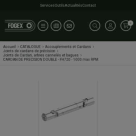
Services
Outils
Actualités
Contact
0
Accueil
CATALOGUE
Accouplements et Cardans
Joints de cardans de précision
Joints de Cardan, arbres cannelés et bagues
CARDAN DE PRECISION DOUBLE - FH720 - 1000 max RPM